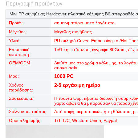
Περιγραφή προϊόντων
Μίνι PP συνήθειας Hardcover πλαστικό κάλυψης B6 σπειροειδές 
Προϊόν:
σημειωματάριο με το λογότυπο
Μέγεθος:
Μέγεθος συνήθειας
Υλικό:
PU σκληρό Cover+Embossing το /Hot Therm
Εσωτερική
1c/1c η εκτύπωση, έγγραφο 80Gram, δέχετα
εκτύπωση:
OEM/ODM
Διαθέσιμος στο χρώμα κάλυψης, το λογότυπ
συσκευασία
Moq:
1000 PC
Χρόνος
2-5 εργάσιμη ημέρα
παράδοσης:
Συσκευασία:
Η τσάντα Opp, κιβώτιο δώρων ή συρρικνών
χαρτοκιβώτια θα μπορούσαν να παρασχεθ
Στέλνοντας τρόπος
Από σαφή, αεροπορικώς ή τη θάλασσα, με τ
Όροι πληρωμής:
T/T, L/C, Western Union, Paypal