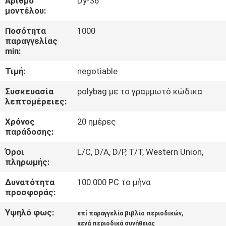
Αριθμό
Dy-36
ΈΛΕΓΧΟΣ
μοντέλου:
Ποσότητα
1000
ΜΑΣ
παραγγελίας
min:
ΕΛΆΤΕ
ΣΕ
Τιμή:
negotiable
ΕΠΑΦΉ
Συσκευασία
polybag με το γραμμωτό κώδικα
λεπτομέρειες:
ΜΕ
Χρόνος
20 ημέρες
παράδοσης:
ΖΗΤΉΣΤΕ
Όροι
L/C, D/A, D/P, T/T, Western Union,
ΈΝΑ
πληρωμής:
ΑΠΌΣΠΑΣΜΑ
Δυνατότητα
100.000 PC το μήνα
προσφοράς:
SITEMAP
Υψηλό φως:
,
επί παραγγελία βιβλίο περιοδικών
κενά περιοδικά συνήθειας