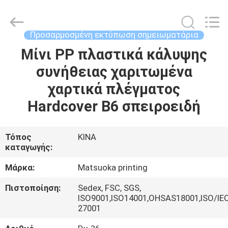
Zhejiang
matsuoka
printing
co.,LTD.
All
Προσαρμοσμένη εκτύπωση σημειωματάρια
Rights
Reserved.
Μίνι PP πλαστικά κάλυψης
ΣΠΊΤΙ
συνήθειας χαριτωμένα
ΠΡΟΪΌΝΤΑ
χαρτικά πλέγματος
Hardcover B6 σπειροειδή
ΠΕΡΊΠΟΥ
ΕΜΕΊΣ
Τόπος
ΚΙΝΑ
καταγωγής:
ΓΎΡΟΣ
Μάρκα:
Matsuoka printing
ΕΡΓΟΣΤΑΣΊΩΝ
Πιστοποίηση:
Sedex, FSC, SGS,
ISO9001,ISO14001,OHSAS18001,ISO/IE
27001
ΠΟΙΟΤΙΚΌΣ