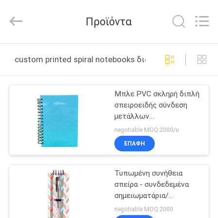
Zhejiang
matsuoka
printing
Προϊόντα
co.,LTD.
All
Rights
Reserved.
ΣΠΊΤΙ
custom printed spiral notebooks διαδικτυακή κατασκ
ΠΡΟΪΌΝΤΑ
Μπλε PVC σκληρή διπλή
σπειροειδής σύνδεση
ΠΕΡΊΠΟΥ
μετάλλων
ΕΜΕΊΣ
σημειωματάριων
negotiable MOQ:2000/υ
κάλυψης τυπωμένη
ΕΠΑΦΉ
συνήθεια σπειροειδής
ΓΎΡΟΣ
Τυπωμένη συνήθεια
ΕΡΓΟΣΤΑΣΊΩΝ
σπείρα - συνδεδεμένα
σημειωματάρια/
ΠΟΙΟΤΙΚΌΣ
εξατομικευμένες
negotiable MOQ:2000