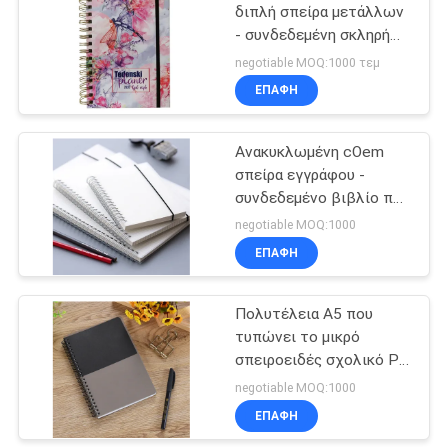
διπλή σπείρα μετάλλων
- συνδεδεμένη σκληρή
κάλυψη υπηρεσιών
negotiable MOQ:1000 τεμ
εκτύπωσης βιβλίων
ΕΠΑΦΉ
Ανακυκλωμένη cOem
σπείρα εγγράφου -
συνδεδεμένο βιβλίο που
τυπώνει το
negotiable MOQ:1000
μετακινούμενο άσπρο
ΕΠΑΦΉ
σπειροειδές
σημειωματάριο PP
Πολυτέλεια A5 που
τυπώνει το μικρό
σπειροειδές σχολικό PP
ημερολόγιο σχεδίου
negotiable MOQ:1000
συνήθειας
ΕΠΑΦΉ
σημειωματάριων