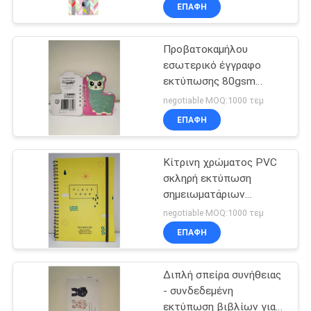
σημειωματάρια και
ΈΛΕΓΧΟΣ
ΕΠΑΦΉ
μάνδρες χαρτικών
Προβατοκαμήλου
ΜΑΣ
εσωτερικό έγγραφο
ΕΛΆΤΕ
εκτύπωσης 80gsm
ΣΕ
σημειωματάριων
negotiable MOQ:1000 τεμ
συνήθειας διπλό
ΕΠΑΦΉ
ΕΠΑΦΉ
σπειροειδές
ΜΕ
εξατομικευμένο σύνδεση
Κίτρινη χρώματος PVC
σκληρή εκτύπωση
ΖΗΤΉΣΤΕ
σημειωματάριων
κάλυψης σπειροειδής για
ΈΝΑ
negotiable MOQ:1000 τεμ
το προωθητικό δώρο
ΕΠΑΦΉ
ΑΠΌΣΠΑΣΜΑ
Διπλή σπείρα συνήθειας
SITEMAP
- συνδεδεμένη
εκτύπωση βιβλίων για