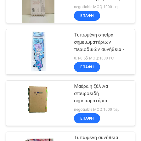
τη διαφήμιση, εκτύπωση
PRIVACY
negotiable MOQ:1000 τεμ
κάλυψης
ΕΠΑΦΉ
POLICY
σημειωματάριων
Τυπωμένη σπείρα
σημειωματάριων
περιοδικών συνήθεια -
συνδεδεμένη εκτύπωση
0.1-0.5$ MOQ:1000 PC
σημειωματάριων
ΕΠΑΦΉ
μαξιλαριών συνδεδεμένη
καλώδιο
Μαύρα ή ξύλινα
σπειροειδή
σημειωματάρια
συνήθειας Hardcover
negotiable MOQ:1000 τεμ
χρώματος που
ΕΠΑΦΉ
τυπώνουν για τα παιδιά
Τυπωμένη συνήθεια