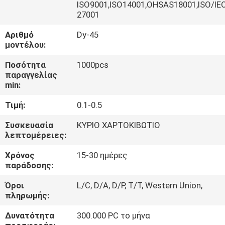
ΈΛΕΓΧΟΣ
ISO9001,ISO14001,OHSAS18001,ISO/IE
27001
Αριθμό
Dy-45
ΜΑΣ
μοντέλου:
ΕΛΆΤΕ
Ποσότητα
1000pcs
ΣΕ
παραγγελίας
min:
ΕΠΑΦΉ
ΜΕ
Τιμή:
0.1-0.5
Συσκευασία
ΚΥΡΙΟ ΧΑΡΤΟΚΙΒΩΤΙΟ
λεπτομέρειες:
ΖΗΤΉΣΤΕ
ΈΝΑ
Χρόνος
15-30 ημέρες
παράδοσης:
ΑΠΌΣΠΑΣΜΑ
Όροι
L/C, D/A, D/P, T/T, Western Union,
πληρωμής:
SITEMAP
Δυνατότητα
300.000 PC το μήνα