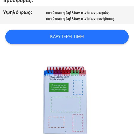
προσφοράς:
PRIVACY
Υψηλό φως:
,
εκτύπωση βιβλίων πινάκων μωρών
POLICY
εκτύπωση βιβλίων πινάκων συνήθειας
ΚΑΛΎΤΕΡΗ ΤΙΜΉ