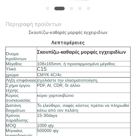
Περιγραφή προϊόντων
Σκουπίζω-καθαρές μορφές εγχειριδίων
Λεπτομέρειες
Σκουπίζω-καθαρές μορφές εγχειριδίων
Όνομα
προϊόντων
Μέγεθος
108x165mm, ή προσαρμοσμένο μέγεθος
Υλικό
C1S
χρώμα
CMYK 4C/4c
Λήξη επιφάνειας
σχολιάστε την ελασματοποίηση,
Σχήμα έργου
PDF, AI, CDR, 0r άλλοι
τέχνης
Κύριος
κύριο χαρτοκιβώτιο
συσκευασίας
Δαπάνη
Το ελεύθερο, σαφές κόστος πρέπει να πληρωθεί
δειγμάτων
κάτω από τον πελάτη
Χρόνος
15-30days
παράδοσης
MOQ
1000 qty
Μηνιαίος
500000 qty
ανεφοδιασμός