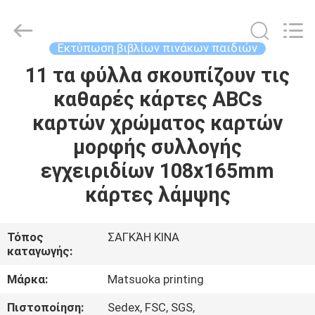
Zhejiang
matsuoka
printing
co.,LTD.
All
Εκτύπωση βιβλίων πινάκων παιδιών
Rights
Reserved.
11 τα φύλλα σκουπίζουν τις
ΣΠΊΤΙ
καθαρές κάρτες ABCs
ΠΡΟΪΌΝΤΑ
καρτών χρώματος καρτών
μορφής συλλογής
ΠΕΡΊΠΟΥ
εγχειριδίων 108x165mm
ΕΜΕΊΣ
κάρτες λάμψης
ΓΎΡΟΣ
Τόπος
ΣΑΓΚΆΗ ΚΙΝΑ
καταγωγής:
ΕΡΓΟΣΤΑΣΊΩΝ
Μάρκα:
Matsuoka printing
ΠΟΙΟΤΙΚΌΣ
Πιστοποίηση:
Sedex, FSC, SGS,