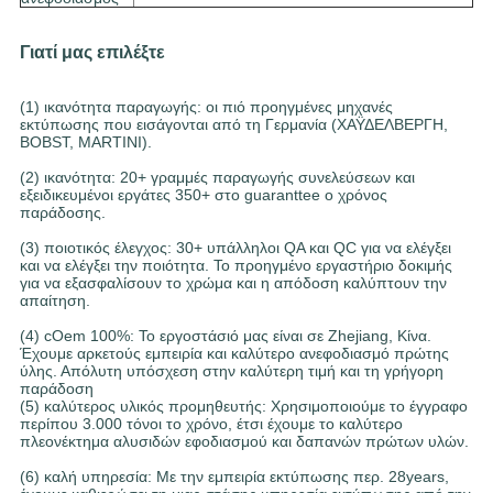
Γιατί μας επιλέξτε
(1) ικανότητα παραγωγής: οι πιό προηγμένες μηχανές
εκτύπωσης που εισάγονται από τη Γερμανία (ΧΑΫΔΕΛΒΕΡΓΗ,
BOBST, MARTINI).
(2) ικανότητα: 20+ γραμμές παραγωγής συνελεύσεων και
εξειδικευμένοι εργάτες 350+ στο guaranttee ο χρόνος
παράδοσης.
(3) ποιοτικός έλεγχος: 30+ υπάλληλοι QA και QC για να ελέγξει
και να ελέγξει την ποιότητα. Το προηγμένο εργαστήριο δοκιμής
για να εξασφαλίσουν το χρώμα και η απόδοση καλύπτουν την
απαίτηση.
(4) cOem 100%: Το εργοστάσιό μας είναι σε Zhejiang, Κίνα.
Έχουμε αρκετούς εμπειρία και καλύτερο ανεφοδιασμό πρώτης
ύλης. Απόλυτη υπόσχεση στην καλύτερη τιμή και τη γρήγορη
παράδοση
(5) καλύτερος υλικός προμηθευτής: Χρησιμοποιούμε το έγγραφο
περίπου 3.000 τόνοι το χρόνο, έτσι έχουμε το καλύτερο
πλεονέκτημα αλυσιδών εφοδιασμού και δαπανών πρώτων υλών.
(6) καλή υπηρεσία: Με την εμπειρία εκτύπωσης περ. 28years,