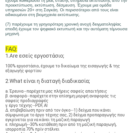
έχουμε καθιερώσει τη μιας στάσης υπηρεσία εκτύπωσης από την
προεκτύπωση, εκτύπωση, δέσμευση. Έχουμε μια ομάδα
υπηρεσιών 20+ στη Σαγκάη. Οι περισσότεροι από τους είναι
ειδικευμένοι στη βιομηχανία εκτύπωσης.
(7) παρέχουμε τη γρηγορότερη χρονική ανοχή δειγματοληψίας
επειδή έχουμε τον ψηφιακό εκτυπωτή και την αυτόματη τέμνουσα
μηχανή.
FAQ:
1.Are εσείς εργοστάσιο;
100% εργοστάσιο, έχουμε το δικαίωμα της εισαγωγής & της
εξαγωγής φορτίου
2.What είναι η διαταγή διαδικασία;
a. Έρευνα--παρέχετε μας πλήρεις σαφείς απαιτήσεις
β. αναφορά--παρέχετε στην επίσημη μορφή αναφοράς τις
σαφείς προδιαγραφές
γ. έργο τέχνης--PDF, AI
Δ. επιβεβαίωση πριν από τον όγκο--1) δείγμα που κάνει
σύμφωνα με το έργο τέχνης σας, 2) δείγμα προπαραγωγής που
εγκρίνεται για να κάνει τη μαζική παραγωγή
ε. πληρωμή--30% κατάθεση πριν από τη μαζική παραγωγή,
ισορροπία 70% πρίν στέλνει