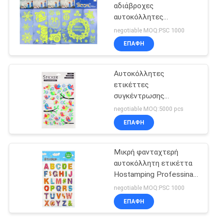
αδιάβροχες
αυτοκόλλητες
ετικέττες για την
negotiable MOQ:PSC 1000
πράσινη πυράκτωση
ΕΠΑΦΉ
παιδιών στο σκοτάδι
Αυτοκόλλητες
ετικέττες
συγκέντρωσης
συνήθειας που
negotiable MOQ:5000 pcs
τυπώνουν τη
ΕΠΑΦΉ
διακοσμητική
προωθητική υποστήριξη
δώρων νέου υπηρεσιών
Μικρή φανταχτερή
αυτοκόλλητη ετικέττα
Hostamping Professinal
αλφάβητου παιδιών που
negotiable MOQ:PSC 1000
προσαρμόζεται
ΕΠΑΦΉ