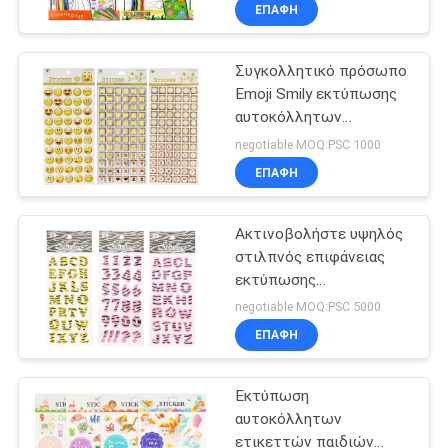
ετικεττών χρωματισμού
ΈΛΕΓΧΟΣ
ΕΠΑΦΉ
δραστηριότητας
αποτύπωσης σε
ανάγλυφο για τα παιδιά
Συγκολλητικό πρόσωπο
ΜΑΣ
Emoji Smily εκτύπωσης
ΕΛΆΤΕ
αυτοκόλλητων
ΣΕ
ετικεττών παιδιών ή
negotiable MOQ:PSC 1000
σύμβολα Patten
ΕΠΑΦΉ
ΕΠΑΦΉ
επιστολών
ΜΕ
Ακτινοβολήστε υψηλός
στιλπνός επιφάνειας
ΖΗΤΉΣΤΕ
εκτύπωσης
αυτοκόλλητων
ΈΝΑ
negotiable MOQ:PSC 5000
ετικεττών παιδιών
ΕΠΑΦΉ
ΑΠΌΣΠΑΣΜΑ
αλφάβητου επιστολών
Εκτύπωση
SITEMAP
αυτοκόλλητων
ετικεττών παιδιών